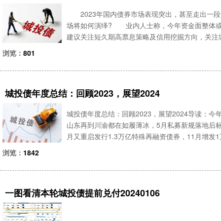
2023年国内债券市场表现突出，甚至走出一段“债
场将如何演绎? 业内人士称，今年资金面整体或
建议关注短久期高票息策略及信用挖掘方向，关注
金面整体或难以偏紧 回望2023年，国内货币
浏览：
801
后扬
城投债年度总结：回顾2023，展望2024
城投债年度总结：回顾2023，展望2024导读
山东再到川渝都在如履薄冰，5月私募新规落地后标
月又重启发行1.3万亿特殊再融资债券，11月增发
2025年标准债券的兑付工作后，标债资源一债难求
浏览：
1842
一图看清本轮城投债提前兑付20240106