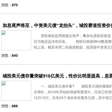
【城投债交流群】
浏览：
970
加息尾声将至，中资美元债“龙抬头”，城投赛道投资价
美联储加息周期接近尾声，叠加化债政策推进，双
且可能还远没有结束。 财联社根据Wind数据整理，11月以来，Markit
续上涨。截至本周二的最新数据，投资级中资美元债
个点左右;收益率水平为5.35%，与年内最低点仅差0.1
浏览：
840
城投美元债存量突破916亿美元，性价比明显提高，息
一、城投美元债存量? 城投美元债的规模扩张主要
步增长，2019年开始的增速明显增大，目前已经
12月15日，共有23个省份有存量美元债，其中浙江
山东次之。 二、城投美元债的发行变化： (1
浏览：
888