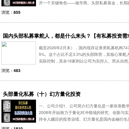
开一个关键角色——做市商。头部私募基金，长期
欢迎添加我微信yxxz798做市商听起来很专业
浏览：
855
致。它不是“坐庄
国内头部私募掌舵人，都是什么来头？【有私募投资需求加
截至2026年2月末），国内现存证券类私募机构747
5%。这个占比不足3.3%的头部阵营，其核心掌舵
实际控制，其余16家则以公司为实控人。而从自然
江湖——有人凭借投行资源起家，有人依托海外策
浏览：
483
头部量化私募（十）幻方量化投资
一、公司介绍1、公司简介幻方量化是一家依靠数
2008年开始致力于量化对冲领域的研究、创新与
持令人瞩目的投资业绩。幻方量化是国内金融衍生
始终坚持最高的法律和道德标准，借助科学与科技
浏览：
1810