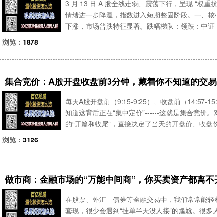
3 月 13 日 A 股全线走弱、震荡下行，呈现 “
情绪进一步降温，指数进入短期整固阶段。一、核心
下涨，市场普跌特征显著。跌幅梯队：领跌：中证 1000（
1.32%）、北证专精特新（-1.82%），中小盘
浏览：
1878
集合竞价：A股开盘收盘前3分钟，藏着你不知道的交易
每天A股开盘前（9:15-9:25）、收盘前（14:5
知道这背后正在“集中定价”------这就是集合竞
的“开篇和收尾”，直接决定了当天的开盘价、收
集合竞价规则，要么被主力假单骗入被套，要么错
浏览：
3126
做市商：金融市场的“万能中间商”，你买卖资产都离不
在股票、外汇、债券等金融交易中，我们常常能轻
套现，很少会遇到“挂单半天没人接”的尴尬。很