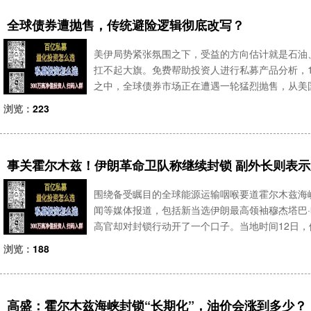
全球债券遭抛售，传统避险逻辑彻底改写？
美伊局势紧张氛围之下，受益的方向估计就是石油
扛不起大旗。免费帮助投资人进行私募产品分析，10
之中，全球债券市场正在遭遇一轮猛烈抛售，从美
主要经济体的债券，几乎全都被投资者集中卖出。
浏览：
223
球共振、重点
事关霍尔木兹！伊朗革命卫队称继续封锁 副外长则表
围绕备受瞩目的全球能源运输咽喉要道霍尔木兹海
闻等媒体报道，包括新当选伊朗最高领袖穆杰塔巴
高官却对封锁行动开了一个口子。当地时间12日
国家的船只通过霍尔木兹海峡。拉万奇说，一些国
浏览：
188
们进行了合作，但参与
高盛：霍尔木兹海峡封锁“长期化”，油价会涨到多少？