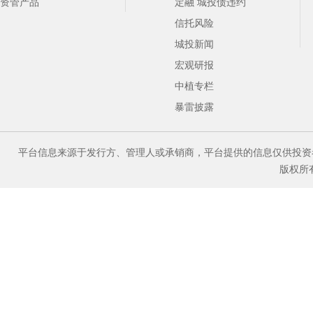
资管产品
定融 城投债违约
信托风险
城投新闻
宏观研报
中植专栏
暴雷披露
平台信息来源于发行方、管理人或承销商，平台提供的信息仅供投资
版权所