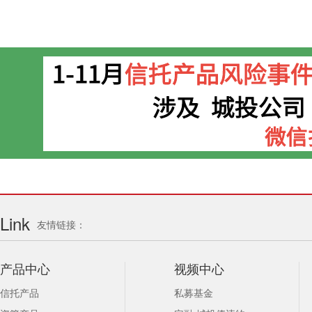
Link
友情链接：
产品中心
视频中心
信托产品
私募基金