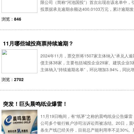
限公司（简称“河池国投”）首次出现在该名单中
投票据承兑逾期余额达400.0103万元，累计逾期发
债券处于存续状态，存量规模合计14.8亿元。公开
浏览：
846
11月哪些城投商票持续逾期？
2024年11月，票交所将1507家主体纳入“承兑人逾
债主体38家，主要包括城投企业29家、建筑企业3家，
主体纳入“持续逾期名单”，环比增加3.94%，同比增
家、房地产企业4家、建筑企业3家等。下文将针
浏览：
2702
突发！巨头晨鸣纸业爆雷！
11月19日晚间，有“纸茅”之称的晨鸣纸业公告爆
公司多个银行账户涉司法诉讼而被冻结。20日，晨
条生产线已经关停，目前总产能利用率不足30%。晨