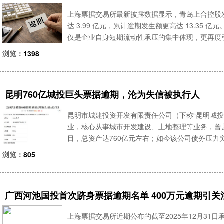
上海票据交易所最新披露数据显示，青岛上合控股发
达 3.99 亿元，累计逾期发生额更高达 13.3
仅是企业自身短期流动性承压的集中体现，更再度
注。上合控股的票据逾期问题并非首次出现，风险苗头
浏览：
1398
昆明760亿城投巨头票据逾期，沦为失信被执行人
昆明市城建投资开发有限责任公司（下称“昆明城投
业，核心从事城市开发建设、土地整理等业务，曾
目，总资产达760亿元左右；如今该公司债务压力
债务违约被列为失信被执行人，且票据逾期问题尤为
浏览：
805
期金额合计
广西河池国投首次跻身票据逾期名单 400万元逾期引关
上海票据交易所近期公布的截至2025年12月3