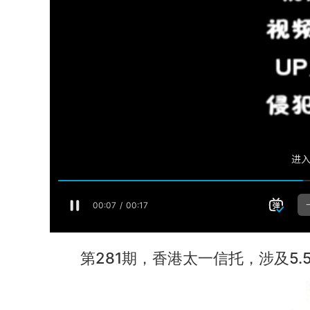
第281期，香港太一信托，涉及5.