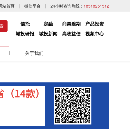
网站首页
|
微信平台
|
24小时咨询热线：
18518251512
信托
定融
商票逾期
产品投资
城投研报
城投新闻
高收益债
视频中心
关于我们