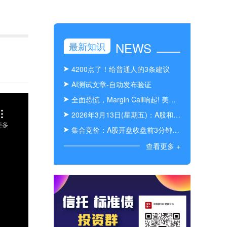
NEWS
最新知识
4200点了！给普通人的3条建议
AI测试文章-自动发布验证
全面恐慌，Margin Call响起! 美国私募信贷危机的“多米诺骨牌正连续倒下”
2026年3月13日(星期五)：A股和行业版块盘面盘点
集合竞价：A股开盘收盘前3分钟，藏着你不知道的交易密码
查看更多 +