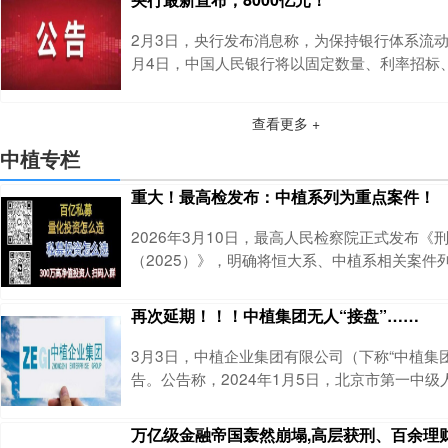
现金”，今天就一次性讲透：它到底是什么、2.
能，以及和我们的生活、投资到底有什么关系。
2月3日，央行发布消息称，为保持银行体系流动性
人民币到底是什么？数字人民币是央
月4日，中国人民银行将以固定数量、利率招标
式开展8000亿元买断式逆回购操作，期限为3个
显示，2月有7000亿元3个月期买断式逆回购到
查看更多 +
4日开展8000亿元买断式逆回购操作，意味着
逆回购加量续作，加量规模为1000亿元。这是
中植专栏
期买断式逆回购首次加量续作
重大！最高检发布：中植系列为重点案件！
2026年3月10日，最高人民检察院正式发布《
（2025）》，明确将恒大系、中植系相关案件
件。此前，中国人民银行行长潘功胜于2023年1
届全国人民代表大会常务委员会第六次会议上作
再次延期！！！中植集团无人“接盘”……
工作情况的报告》，提出加快处置恒大人寿、中
险信托机构。 有资产配置需求，可加微信yxxz7
3月3日，中植企业集团有限公司（下称“中植集
中融信托与
告。公告称，2024年1月5日，北京市第一中
集团破产清算一案，并于1月26日指定破产管理人
日，管理人发布《横琴人寿公司、横琴安友公司
万亿级金融帝国轰然崩塌,高层获刑、百余理
告》（以下简称原招募公告），对中植集团持有