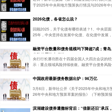
于2025年中央和地方预算执行情况与2026年
的审查结果报告》《下称报告》，称2025年预
好，2026年预算草案总体可行，建议批准预算
2026化债，各省怎么说？
案。全国人大财经委还对做好今年预算执行和财
议，其中一项是积极有序化解地方债务风险。有
回顾2025，关于化债有哪些表述？1、中央层面
加微信yxxz798,获取专属建议今年政府
25年，中央坚持在发展中化债、在化债中发展
加快推进，化债思路转向“系统化、全流程管理”
以下五个方面：（1）扩容债务置换规模，缓解
融资平台数量和债务规模均下降超7成；青岛
继续安排2万亿元置换存量隐性债务额度，并安排
发隐债置换专项债
项债券补充地方政府性基金财力，支持化债。此
央行行长潘功胜在十四届全国人大四次会议的经
务结存限额中安排5000亿元下达地方。
示：重点领域风险持续收敛。融资平台债务风险
性成效。截至2025年末，与2023年初相比，
规模均下降超过70%。3月10日：青岛拟发行2期
中国政府最新债务数据出炉：96万亿
中10年期49.27亿元，30年期5.89亿元，本年发
6%；青海拟发行1期共20.00亿元，期限为20
3月6日，新华社公开《关于2025年中央和地方
为27.40%；
26年中央和地方预算草案的报告》（下称预算报
5年全国政府债务数据。根据预算报告，2025
41.23万亿元，地方政府债务余额约54.82万
滨湖建设债券遭撤标背后：“借新还旧”承压
额由国债余额和地方政府债务余额组成，因此根