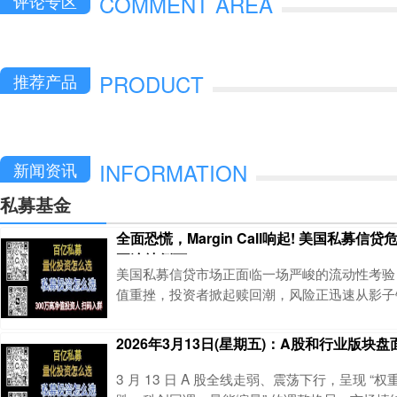
COMMENT AREA
评论专区
PRODUCT
推荐产品
INFORMATION
新闻资讯
私募基金
全面恐慌，Margin Call响起! 美国私募信
正连续倒下”
美国私募信贷市场正面临一场严峻的流动性考验
值重挫，投资者掀起赎回潮，风险正迅速从影子
行业蔓延。华尔街见闻稍早前提及，德意志银行因
美元的私募信贷相关风险敞口，其股价在法兰克
2026年3月13日(星期五)：A股和行业版块
6.1%，创下去年4月以来的最大单日跌幅。这
酵的私募信贷危机并未止步于影子银行体系，其
3 月 13 日 A 股全线走弱、震荡下行，呈现 “
响已开始显现。免费帮助投资人进行私募产品分