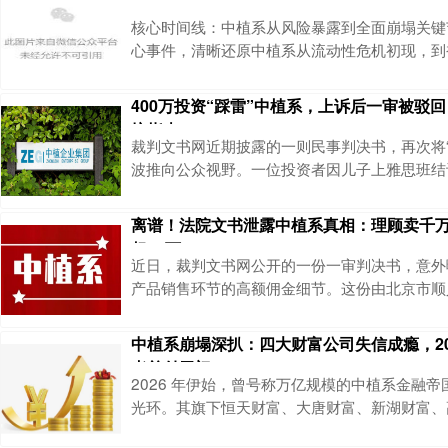
限公司（以下简称横琴人寿公司）12.75%股
核心时间线：中植系从风险暴露到全面崩塌关键
资控股有限公司（以下简称横琴安友公
心事件，清晰还原中植系从流动性危机初现，到
破产清算、全面追责的完整路径，每个节点都标
的逐步瓦解：2023年1-3月：中植系风险全面
400万投资“踩雷”中植系，上诉后一审被驳
提前兑付乱象。某关联集团旗下多家分公司高管
坑指南
兑付操作，涉及人数多、资金规模庞大；此外，
裁判文书网近期披露的一则民事判决书，再次将“
构相关高管也参与提前兑付，累计金额达2.37亿
波推向公众视野。一位投资者因儿子上雅思班结
投入400万元购买中植系定融产品，最终因企业
理财顾问夫妇告上法庭，然而一审诉讼请求却被
离谱！法院文书泄露中植系真相：理顾卖千
究竟发生了什么？又给所有投资者敲响了哪些警
超47万
牵出的“高收益”陷阱，400万投入终成泡影这场
近日，裁判文书网公开的一份一审判决书，意外
源于一次偶然的人际关系交集。原告文某因儿子
产品销售环节的高额佣金细节。这份由北京市顺
的判决（判决时间2025年11月27日），不仅
纠纷，更让公众看清了中植系产品背后的激励机
中植系崩塌深扒：四大财富公司失信成瘾，20
出1000万产品，到手佣金高达47.58万元。核心
者兑付无门
单，佣金47.58万怎么来？该判决书披露的案
2026 年伊始，曾号称万亿规模的中植系金融
产品的佣金体系十分明确：客户打款
光环。其旗下恒天财富、大唐财富、新湖财富、
公司，正深陷司法执行的连环漩涡，限消令、被