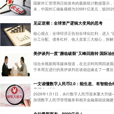
界定了虚拟货币的性质，明确比特币、以太币、
国家外汇管理局日前发布的最新统计数据显示，截
不具有与法定货币等同的法律地位，不能且不应
末，中国外汇储备规模为33991亿美元，较202
2亿美元，升幅为1.23%，续创10年以来新高
黄金储备为7419万盎司，较2025年12月末增
见证逆潮：全球资产逻辑大变局的思考
中国央行已连续15个月增持黄金。自2025年7
规模环比持续上升，并数次刷新2015年12月
核心观点：全球经济正告别全球化红利，进入 “逆
前，中国外储规模
分工分配、债务杠杆、收入贫富三大核心，拆解
局，揭示逆全球化背后的深层根源。一、分工与
利与失衡1. 分工的本质：效率的来源分工是经
美伊谈判一度“濒临破裂”又峰回路转 国际油
人类能力差异与交易本能。核心价值：提效率、
专注单一工作提升熟练度，减少岗位切换损耗，
综合央视新闻等媒体报道，在北京时间周四凌晨
新，最终实现财富增长。理论演进：从亚当・斯
于本周五进行的美伊谈判在谈崩边缘走了一遭后
受此影响，国际油价日内大幅波动。布伦特原油在
分猛然拉涨超3%后，又在4点左右显著回落。
一文读懂数字人民币2.0：能生息、有智能合
能谈出成果的期待进一步降低，目前布油仍维持
子现金”时代
市场传闻起伏的背后，正是美伊两国在外交战线
2026年1月1日，央行数字人民币迎来重大升
为本周初的市场认知，在美国威胁对伊朗动武的
加强数字人民币管理服务和相关金融基础设施建
式实施，标志着数字人民币从1.0的“电子现金”，
能数字资产”时代。很多人对数字人民币的认知还
央行最新宣布，8000亿元！