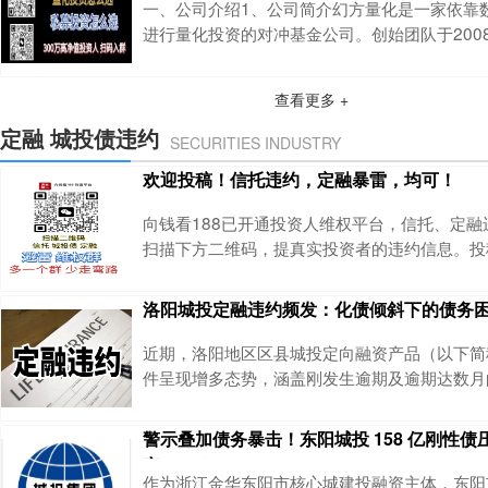
江湖——有人凭借投行资源起家，有人依托海外
一、公司介绍1、公司简介幻方量化是一家依靠
人穿越期货市场牛熊，有人深耕产业押
进行量化投资的对冲基金公司。创始团队于200
化对冲领域的研究、创新与实践，依靠强大的系
严谨的风控，始终保持令人瞩目的投资业绩。幻
查看更多 +
衍生品交易与设计的领先者，始终走在创新的前
坚持最高的法律和道德标准，借助科学与科技的
定融 城投债违约
SECURITIES INDUSTRY
以想象的创新研究，拥有世界一流的行情、交易
欢迎投稿！信托违约，定融暴雷，均可！
向钱看188已开通投资人维权平台，信托、定融
扫描下方二维码，提真实投资者的违约信息。投
真实的投资信息添加下方二维码，备注项目名称
单描述违约项目，包括：项目名称：XX项目 （全
洛阳城投定融违约频发：化债倾斜下的债务
24期限（已经违约多久）收益：到期后，利息
人：融资方名称及合同内容担保人（如有）：担
近期，洛阳地区区县城投定向融资产品（以下简称
件项目合同：项目合同及投资人签字页面打款凭
件呈现增多态势，涵盖刚发生逾期及逾期达数月
市场广泛关注。值得注意的是，此类违约现象的
将全省化债额度近半数向洛阳倾斜的背景下发生
警示叠加债务暴击！东阳城投 158 亿刚性
投债务化解的艰巨性与紧迫性。更为值得警惕的
产 113%
平台的违约行为呈现出态度强硬、拒不配合的特
作为浙江金华东阳市核心城建投融资主体，东阳