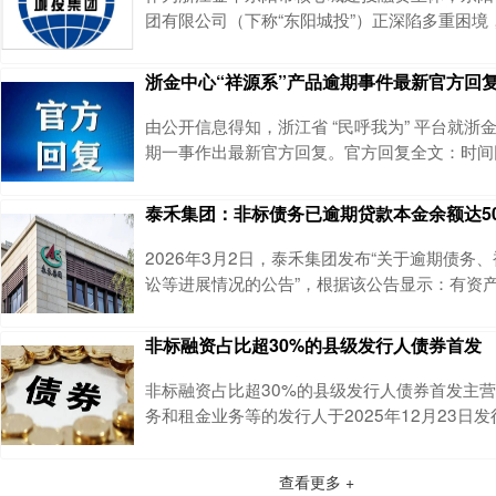
有城投平台相关定融产品于2026年3月4日到期
团有限公司（下称“东阳城投”）正深陷多重困境
下滑、资金违规等问题叠加，区域城投平台的流
中显现。监管接连出手，直指公司债券募集资金使
浙金中心“祥源系”产品逾期事件最新官方回
年 2 月 14 日，浙江证监局对东阳城投出具警示函
阳 01” 债券募资用于临时补充流动资金后，超期
由公开信息得知，浙江省 “民呼我为” 平台就浙
反公司债券发行与使用相
期一事作出最新官方回复。官方回复全文：时间回
月22日晚间，祥源文旅、交建股份、海昌海洋
步公告，证实公司实控人俞发祥因涉嫌犯罪，已
泰禾集团：非标债务已逾期贷款本金余额达5
取刑事强制措施。尽管官方未直接披露具体案由
俞发祥被查与“祥源系”旗下公司相关金融产品大
2026年3月2日，泰禾集团发布“关于逾期债务
关。据称，这些产品的总规模可能超过百亿元
讼等进展情况的公告”，根据该公告显示：有资
信cwx0163,获取专属建议截至2026年1月3
司逾期有息负债本金余额达715.78亿元，债务
非标融资占比超30%的县级发行人债券首发
这一数字不仅是泰禾自身困境的写照，更是行业
区的典型样本。从结构看，逾期债务呈现高度集
非标融资占比超30%的县级发行人债券首发主
征：非标逾期500.07亿元
务和租金业务等的发行人于2025年12月23日
的非公开发行绿色公司债券，债券期限5年，票面
本只债券是在2025年6月3日进行申报，在2025
查看更多 +
无异议函，金额为3亿元，审核时间约为5个月