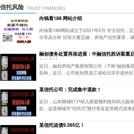
特点：一、区域概况根据企业预警通的统计数据
信托风险
TRUST FINANCING
级市2024年GDP为443
向钱看188 网站介绍
向钱看188网站成立于2021年5月 专注信托
分享及分析 目前大量定融，房地产信托暴雷，
人投诉无门，无法合理维权 网站致力于维护投
做更好的选择，网站不收取投资人的任何费用 
融创债务处置再添进展：中融信托胜诉案重
资群，如有需要可扫描二维码获取 网站宗旨是
权将落地
安全第一 您想找到本网站时可百度：
近日，融创房地产集团有限公司（下称“融创集团”
告称，近日，公司收到黑龙江省哈尔滨市道外区
行通知书》（2026） 黑0104执恢110号，
2024年9月，融创集团发布的《融创房地产集
某信托公司：完成集中退款！
诉讼的公告》显示，中融信托要求被告融创房地
融创华北发展集团有限公司、五莲瑞柯企业管理
近日，山东聊城67户幼儿家庭顺利收到幼儿园
津星耀投资有限公司四家公司向原告
款，这是聊城市“信托式”预付资金监管模式迎来
也彰显了信托机制在规范预付式消费领域的独特
的核心参与方，国民信托以专业受托能力，为消
某信托追债9.395亿！
牢“防护网”。据悉，2025年国民信托成为山东省