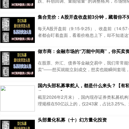
跌、科创回调、量能缩量” 的调整格局，市场情
数进入短期整固阶段。一、核心指数表现概览全线
要指数全部下跌，无一下涨，市场普跌特征显著
集合竞价：A股开盘收盘前3分钟，藏着你不
跌：中证 1000（-1.46%）、中证 500（-1.43
（-1.32%）、北证专精特新（-1.82%），中
每天A股开盘前（9:15-9:25）、收盘前（14:57-
整幅度最
者都会盯着盘面，看着价格忽上下，却不知道这
价”------这就是集合竞价。对普通散户来说，
则是A股交易的“开篇和收尾”，直接决定了当天
做市商：金融市场的“万能中间商”，你买卖
还藏着主力的操盘信号和多空情绪。不少人因为
则，要么被主力假单骗入被套，要么错过最佳买
在股票、外汇、债券等金融交易中，我们常常能
挂单失误白白损失利
卖”——想买就能立刻成交，想卖也能瞬间套现，
半天没人接”的尴尬。很多人以为这是市场本身
道，这背后离不开一个关键角色——做市商。头
国内头部私募掌舵人，都是什么来头？【有
跟踪帮助投资人分析市场，根据市场走势配置私
信yxxz798】
我微信yxxz798做市商听起来很专业，实则和
截至2026年2月末），国内现存证券类私募机构
摊老板、手机贩子逻辑完全一致。它不是“坐庄
理规模在50亿以上的，仅243家，占比3.25%。
3%的头部阵营，其核心掌舵人究竟从何而来？
计，其中227家由自然人实际控制，其余16家
头部量化私募（十）幻方量化投资
而从自然人掌舵者的过往从业背景来看，背景迥异