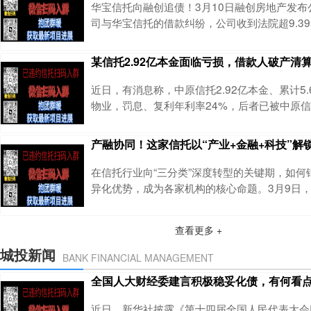
付资金监管模式合格服务供应商后，在聊城市政
华宝信托向融创追债！3月10日融创房地产发布
下，联合银联商务山东分公司、工商银行山东分
司与华宝信托的借款纠纷，公司收到法院超9.3
书，还得为这笔巨额债务承担连带清偿责任。这
联方沈阳昆仑会诚向华宝信托借了信托贷款，到
某信托2.92亿本金面临亏损，借款人破产清
宝信托随即提起仲裁，融创作为连带责任方也被
院下达的执行标的939515257.14元（约9.39
近日，有消息称，中原信托2.92亿本金、累计5
34亿元的信托贷款本金，再加
物业，罚息、复利年利率24%，后者已被中原
法院仅强制执行其账户资金3.21万元、拍卖4套抵
元，除此之外，已无其他可供执行的财产。广东
产融协同！这家信托以“产业+金融+科技”解
法院作出 (2026) 粤19破申3号民事裁定书，
限公司对东莞市金展物业投资有限公司（下称 “
在信托行业向“三分类”深度转型的关键期，如何
清算申请，这也是房地产行
异化优势，成为各家机构的核心命题。3月9日
关系活动中披露的中粮信托普惠金融布局，给出
的“产融答卷”。免费帮助投资人进行私募产品分析
查看更多 +
质产品推荐，欢迎添加微信yxxz798依托中粮
中粮信托正以“产业+金融+科技”为核心，用“信托
城投新闻
BANK FINANCIAL MANAGEMENT
新组合，为农业经营主体注入精准金
全国人大财经委建言积极稳妥化债，有何看
近日，新华社披露《第十四届全国人民代表大会