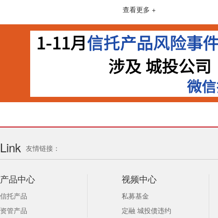
异常等标签接踵而至。看似零散的司法惩戒背后
查看更多 +
疮疤、2000 亿资金缺口的绝望，以及无数投
现实。司法惩戒沦为 “纸面约束”：失信公司早
的严肃性，在中植系的残局面前显得苍白无力
Link
友情链接：
产品中心
视频中心
信托产品
私募基金
资管产品
定融 城投债违约