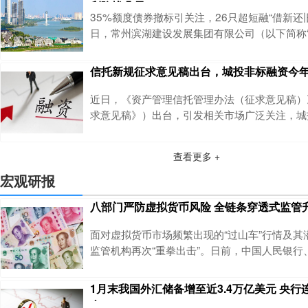
利隐忧凸显
2025年末中国政府债务余额约为96.05万亿
35%额度债券撤标引关注，26只超短融“借新还旧”
风险，中国对政府债务
日，常州滨湖建设发展集团有限公司（以下简称“
司”）发布2026年度第四期超短期融资券撤标
券发行金额为2.00亿元，申购区间为1.5%-2
信托新规征求意见稿出台，城投非标融资今年已
公司存量有息债务。在申购结束前一小时内，作
苏江南农村商业银行股份有限公司，分别以1.69%
近日，《资产管理信托管理办法（征求意见稿）
价位撤标3000.
求意见稿》）出台，引发相关市场广泛关注，城
受到波及。作为城投平台非标融资的通道之一，
已压降近7500亿元，新规出台的信号或将推动
查看更多 +
紧，城投非标融资有望进一步收缩。 在业内
意见稿》明确禁止 “单一城投项目融资”，倒逼
宏观研报
城投非标 “专属融资通道”，同时强化 “穿透监
八部门严防虚拟货币风险 全链条穿透式监管
面对虚拟货币市场频繁出现的“过山车”行情及其
监管机构再次“重拳出击”。日前，中国人民银行
委、中国证监会等八部门联合发布《关于进一步
币等相关风险的通知》（以下简称《通知》），
1月末我国外汇储备增至近3.4万亿美元 央行
业务活动实施更为系统、严格和穿透式的监管。
金