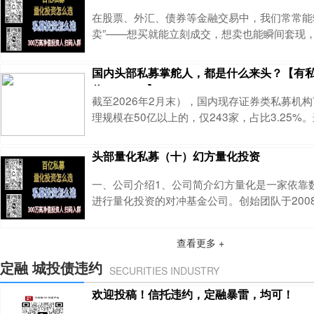
则，要么被主力假单骗入被套，要么错过最佳买
在股票、外汇、债券等金融交易中，我们常常能
挂单失误白白损失利
卖”——想买就能立刻成交，想卖也能瞬间套现，
半天没人接”的尴尬。很多人以为这是市场本身
道，这背后离不开一个关键角色——做市商。头
国内头部私募掌舵人，都是什么来头？【有
跟踪帮助投资人分析市场，根据市场走势配置私
信yxxz798】
我微信yxxz798做市商听起来很专业，实则和
截至2026年2月末），国内现存证券类私募机构
摊老板、手机贩子逻辑完全一致。它不是“坐庄
理规模在50亿以上的，仅243家，占比3.25%。
3%的头部阵营，其核心掌舵人究竟从何而来？
计，其中227家由自然人实际控制，其余16家
头部量化私募（十）幻方量化投资
而从自然人掌舵者的过往从业背景来看，背景迥异
江湖——有人凭借投行资源起家，有人依托海外
一、公司介绍1、公司简介幻方量化是一家依靠
人穿越期货市场牛熊，有人深耕产业押
进行量化投资的对冲基金公司。创始团队于200
化对冲领域的研究、创新与实践，依靠强大的系
严谨的风控，始终保持令人瞩目的投资业绩。幻
查看更多 +
衍生品交易与设计的领先者，始终走在创新的前
坚持最高的法律和道德标准，借助科学与科技的
定融 城投债违约
SECURITIES INDUSTRY
以想象的创新研究，拥有世界一流的行情、交易
欢迎投稿！信托违约，定融暴雷，均可！