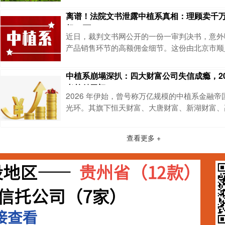
理财顾问夫妇告上法庭，然而一审诉讼请求却被
离谱！法院文书泄露中植系真相：理顾卖千
究竟发生了什么？又给所有投资者敲响了哪些警
超47万
牵出的“高收益”陷阱，400万投入终成泡影这场
近日，裁判文书网公开的一份一审判决书，意外
源于一次偶然的人际关系交集。原告文某因儿子
产品销售环节的高额佣金细节。这份由北京市顺
的判决（判决时间2025年11月27日），不仅
纠纷，更让公众看清了中植系产品背后的激励机
中植系崩塌深扒：四大财富公司失信成瘾，20
出1000万产品，到手佣金高达47.58万元。核心
者兑付无门
单，佣金47.58万怎么来？该判决书披露的案
2026 年伊始，曾号称万亿规模的中植系金融
产品的佣金体系十分明确：客户打款
光环。其旗下恒天财富、大唐财富、新湖财富、
公司，正深陷司法执行的连环漩涡，限消令、被
异常等标签接踵而至。看似零散的司法惩戒背后
查看更多 +
疮疤、2000 亿资金缺口的绝望，以及无数投
现实。司法惩戒沦为 “纸面约束”：失信公司早
的严肃性，在中植系的残局面前显得苍白无力