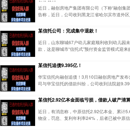
权将落地
安全第一 您想找到本网站时可百度：
近日，融创房地产集团有限公司（下称“融创集团”
告称，近日，公司收到黑龙江省哈尔滨市道外区
行通知书》（2026） 黑0104执恢110号，
2024年9月，融创集团发布的《融创房地产集
某信托公司：完成集中退款！
诉讼的公告》显示，中融信托要求被告融创房地
融创华北发展集团有限公司、五莲瑞柯企业管理
近日，山东聊城67户幼儿家庭顺利收到幼儿园
津星耀投资有限公司四家公司向原告
款，这是聊城市“信托式”预付资金监管模式迎来
也彰显了信托机制在规范预付式消费领域的独特
的核心参与方，国民信托以专业受托能力，为消
某信托追债9.395亿！
牢“防护网”。据悉，2025年国民信托成为山东省
付资金监管模式合格服务供应商后，在聊城市政
华宝信托向融创追债！3月10日融创房地产发布
下，联合银联商务山东分公司、工商银行山东分
司与华宝信托的借款纠纷，公司收到法院超9.3
书，还得为这笔巨额债务承担连带清偿责任。这
联方沈阳昆仑会诚向华宝信托借了信托贷款，到
某信托2.92亿本金面临亏损，借款人破产清
宝信托随即提起仲裁，融创作为连带责任方也被
院下达的执行标的939515257.14元（约9.39
近日，有消息称，中原信托2.92亿本金、累计5
34亿元的信托贷款本金，再加
物业，罚息、复利年利率24%，后者已被中原
法院仅强制执行其账户资金3.21万元、拍卖4套抵