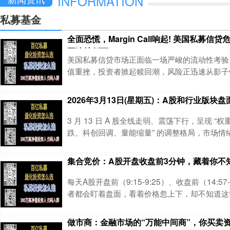
INFORMATION
私募基金
全面恐慌，Margin Call响起! 美国私募信
正连续倒下”
美国私募信贷市场正面临一场严峻的流动性考验
值重挫，投资者掀起赎回潮，风险正迅速从影子
行业蔓延。华尔街见闻稍早前提及，德意志银行因
美元的私募信贷相关风险敞口，其股价在法兰克
2026年3月13日(星期五)：A股和行业版块
6.1%，创下去年4月以来的最大单日跌幅。这
酵的私募信贷危机并未止步于影子银行体系，其
3 月 13 日 A 股全线走弱、震荡下行，呈现 “
响已开始显现。免费帮助投资人进行私募产品分
跌、科创回调、量能缩量” 的调整格局，市场情
数进入短期整固阶段。一、核心指数表现概览全线
要指数全部下跌，无一下涨，市场普跌特征显著
集合竞价：A股开盘收盘前3分钟，藏着你不
跌：中证 1000（-1.46%）、中证 500（-1.43
（-1.32%）、北证专精特新（-1.82%），中
每天A股开盘前（9:15-9:25）、收盘前（14:57-
整幅度最
者都会盯着盘面，看着价格忽上下，却不知道这
价”------这就是集合竞价。对普通散户来说，
则是A股交易的“开篇和收尾”，直接决定了当天
做市商：金融市场的“万能中间商”，你买卖
还藏着主力的操盘信号和多空情绪。不少人因为