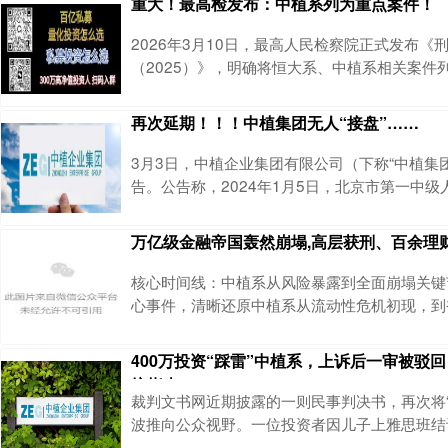
重大！最高检发布：中植系列为重点案件！
2026年3月10日，最高人民检察院正式发布《
（2025）》，明确将恒大系、中植系相关案件
件。此前，中国人民银行行长潘功胜于2023年1
届全国人民代表大会常务委员会第六次会议上作
再次延期！！！中植集团无人“接盘”……
工作情况的报告》，提出加快处置恒大人寿、中
险信托机构。 有资产配置需求，可加微信yxxz7
3月3日，中植企业集团有限公司（下称“中植集
中融信托与
告。公告称，2024年1月5日，北京市第一中
集团破产清算一案，并于1月26日指定破产管理人
日，管理人发布《横琴人寿公司、横琴安友公司
万亿级金融帝国轰然崩塌,高层获刑、百余理
告》（以下简称原招募公告），对中植集团持有
限公司（以下简称横琴人寿公司）12.75%股
核心时间线：中植系从风险暴露到全面崩塌关键
资控股有限公司（以下简称横琴安友公
心事件，清晰还原中植系从流动性危机初现，到
破产清算、全面追责的完整路径，每个节点都标
的逐步瓦解：2023年1-3月：中植系风险全面
400万投资“踩雷”中植系，上诉后一审被驳
提前兑付乱象。某关联集团旗下多家分公司高管
坑指南
兑付操作，涉及人数多、资金规模庞大；此外，
裁判文书网近期披露的一则民事判决书，再次将“
构相关高管也参与提前兑付，累计金额达2.37亿
波推向公众视野。一位投资者因儿子上雅思班结
投入400万元购买中植系定融产品，最终因企业