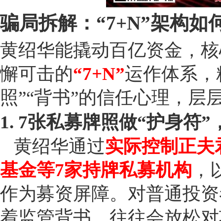
骗局拆解：“7+N”架构如
黄绍华能撬动百亿资金，核
懈可击的
“7+N”
运作体系，
照”“背书”的信任心理，层
1. 7张私募牌照做“护身符
黄绍华通过
实际控制正夫
基金等7家持牌私募机构
，
作为募资屏障。对普通投资
着监管背书，往往会放松对