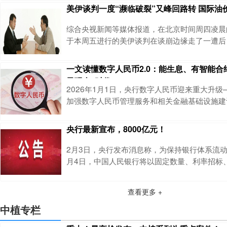
利与失衡1. 分工的本质：效率的来源分工是经
美伊谈判一度“濒临破裂”又峰回路转 国际油
人类能力差异与交易本能。核心价值：提效率、
专注单一工作提升熟练度，减少岗位切换损耗，
综合央视新闻等媒体报道，在北京时间周四凌晨
新，最终实现财富增长。理论演进：从亚当・斯
于本周五进行的美伊谈判在谈崩边缘走了一遭后
受此影响，国际油价日内大幅波动。布伦特原油在
分猛然拉涨超3%后，又在4点左右显著回落。
一文读懂数字人民币2.0：能生息、有智能合
能谈出成果的期待进一步降低，目前布油仍维持
子现金”时代
市场传闻起伏的背后，正是美伊两国在外交战线
2026年1月1日，央行数字人民币迎来重大升
为本周初的市场认知，在美国威胁对伊朗动武的
加强数字人民币管理服务和相关金融基础设施建
式实施，标志着数字人民币从1.0的“电子现金”，
能数字资产”时代。很多人对数字人民币的认知还
央行最新宣布，8000亿元！
现金”，今天就一次性讲透：它到底是什么、2.
能，以及和我们的生活、投资到底有什么关系。
2月3日，央行发布消息称，为保持银行体系流动性
人民币到底是什么？数字人民币是央
月4日，中国人民银行将以固定数量、利率招标
式开展8000亿元买断式逆回购操作，期限为3个
显示，2月有7000亿元3个月期买断式逆回购到
查看更多 +
4日开展8000亿元买断式逆回购操作，意味着
逆回购加量续作，加量规模为1000亿元。这是
中植专栏
期买断式逆回购首次加量续作