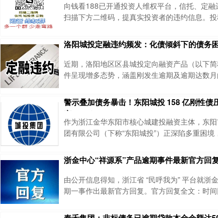
向钱看188已开通投资人维权平台，信托、定融
扫描下方二维码，提真实投资者的违约信息。投
真实的投资信息添加下方二维码，备注项目名称
单描述违约项目，包括：项目名称：XX项目 （全
洛阳城投定融违约频发：化债倾斜下的债务
24期限（已经违约多久）收益：到期后，利息
人：融资方名称及合同内容担保人（如有）：担
近期，洛阳地区区县城投定向融资产品（以下简称
件项目合同：项目合同及投资人签字页面打款凭
件呈现增多态势，涵盖刚发生逾期及逾期达数月
市场广泛关注。值得注意的是，此类违约现象的
将全省化债额度近半数向洛阳倾斜的背景下发生
警示叠加债务暴击！东阳城投 158 亿刚性
投债务化解的艰巨性与紧迫性。更为值得警惕的
产 113%
平台的违约行为呈现出态度强硬、拒不配合的特
作为浙江金华东阳市核心城建投融资主体，东阳
有城投平台相关定融产品于2026年3月4日到期
团有限公司（下称“东阳城投”）正深陷多重困境
下滑、资金违规等问题叠加，区域城投平台的流
中显现。监管接连出手，直指公司债券募集资金使
浙金中心“祥源系”产品逾期事件最新官方回
年 2 月 14 日，浙江证监局对东阳城投出具警示函
阳 01” 债券募资用于临时补充流动资金后，超期
由公开信息得知，浙江省 “民呼我为” 平台就浙
反公司债券发行与使用相
期一事作出最新官方回复。官方回复全文：时间回
月22日晚间，祥源文旅、交建股份、海昌海洋
步公告，证实公司实控人俞发祥因涉嫌犯罪，已
泰禾集团：非标债务已逾期贷款本金余额达5