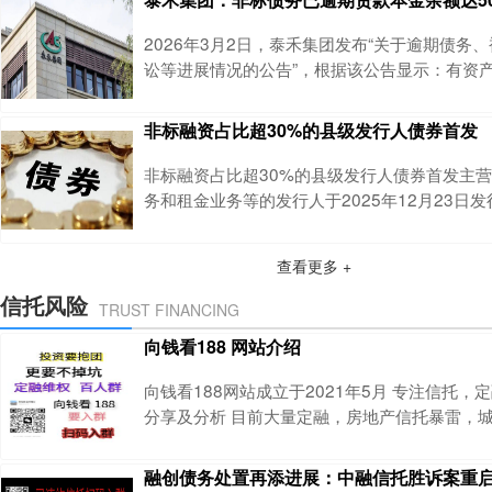
取刑事强制措施。尽管官方未直接披露具体案由
俞发祥被查与“祥源系”旗下公司相关金融产品大
2026年3月2日，泰禾集团发布“关于逾期债务
关。据称，这些产品的总规模可能超过百亿元
讼等进展情况的公告”，根据该公告显示：有资
信cwx0163,获取专属建议截至2026年1月3
司逾期有息负债本金余额达715.78亿元，债务
非标融资占比超30%的县级发行人债券首发
这一数字不仅是泰禾自身困境的写照，更是行业
区的典型样本。从结构看，逾期债务呈现高度集
非标融资占比超30%的县级发行人债券首发主
征：非标逾期500.07亿元
务和租金业务等的发行人于2025年12月23日
的非公开发行绿色公司债券，债券期限5年，票面
本只债券是在2025年6月3日进行申报，在2025
查看更多 +
无异议函，金额为3亿元，审核时间约为5个月
特点：一、区域概况根据企业预警通的统计数据
信托风险
TRUST FINANCING
级市2024年GDP为443
向钱看188 网站介绍
向钱看188网站成立于2021年5月 专注信托
分享及分析 目前大量定融，房地产信托暴雷，
人投诉无门，无法合理维权 网站致力于维护投
做更好的选择，网站不收取投资人的任何费用 
融创债务处置再添进展：中融信托胜诉案重
资群，如有需要可扫描二维码获取 网站宗旨是