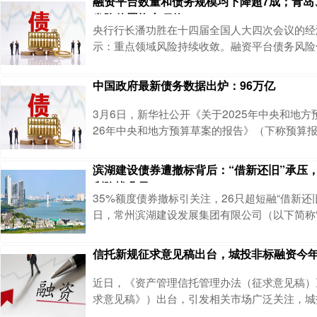
融资平台数量和债务规模均下降超7成；青岛
继续安排2万亿元置换存量隐性债务额度，并安排
发隐债置换专项债
项债券补充地方政府性基金财力，支持化债。此
央行行长潘功胜在十四届全国人大四次会议的经
务结存限额中安排5000亿元下达地方。
示：重点领域风险持续收敛。融资平台债务风险
性成效。截至2025年末，与2023年初相比，
规模均下降超过70%。3月10日：青岛拟发行2期
中国政府最新债务数据出炉：96万亿
中10年期49.27亿元，30年期5.89亿元，本年发
6%；青海拟发行1期共20.00亿元，期限为20
3月6日，新华社公开《关于2025年中央和地方
为27.40%；
26年中央和地方预算草案的报告》（下称预算报
5年全国政府债务数据。根据预算报告，2025
41.23万亿元，地方政府债务余额约54.82万
滨湖建设债券遭撤标背后：“借新还旧”承压
额由国债余额和地方政府债务余额组成，因此根
利隐忧凸显
2025年末中国政府债务余额约为96.05万亿
35%额度债券撤标引关注，26只超短融“借新还旧”
风险，中国对政府债务
日，常州滨湖建设发展集团有限公司（以下简称“
司”）发布2026年度第四期超短期融资券撤标
券发行金额为2.00亿元，申购区间为1.5%-2
信托新规征求意见稿出台，城投非标融资今年已
公司存量有息债务。在申购结束前一小时内，作
苏江南农村商业银行股份有限公司，分别以1.69%
近日，《资产管理信托管理办法（征求意见稿）
价位撤标3000.
求意见稿》）出台，引发相关市场广泛关注，城
受到波及。作为城投平台非标融资的通道之一，