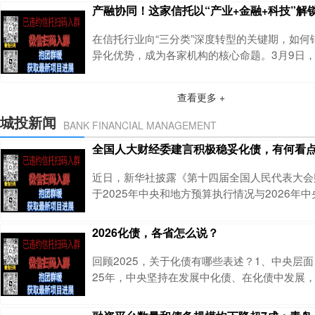
元，除此之外，已无其他可供执行的财产。广东
产融协同！这家信托以“产业+金融+科技”解
法院作出 (2026) 粤19破申3号民事裁定书，
限公司对东莞市金展物业投资有限公司（下称 “
在信托行业向“三分类”深度转型的关键期，如何
清算申请，这也是房地产行
异化优势，成为各家机构的核心命题。3月9日
关系活动中披露的中粮信托普惠金融布局，给出
的“产融答卷”。免费帮助投资人进行私募产品分析
查看更多 +
质产品推荐，欢迎添加微信yxxz798依托中粮
中粮信托正以“产业+金融+科技”为核心，用“信托
城投新闻
BANK FINANCIAL MANAGEMENT
新组合，为农业经营主体注入精准金
全国人大财经委建言积极稳妥化债，有何看
近日，新华社披露《第十四届全国人民代表大会
于2025年中央和地方预算执行情况与2026年
的审查结果报告》《下称报告》，称2025年预
好，2026年预算草案总体可行，建议批准预算
2026化债，各省怎么说？
案。全国人大财经委还对做好今年预算执行和财
议，其中一项是积极有序化解地方债务风险。有
回顾2025，关于化债有哪些表述？1、中央层面
加微信yxxz798,获取专属建议今年政府
25年，中央坚持在发展中化债、在化债中发展
加快推进，化债思路转向“系统化、全流程管理”
以下五个方面：（1）扩容债务置换规模，缓解