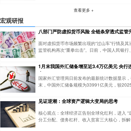
已压降近7500亿元，新规出台的信号或将推动
查看更多 +
紧，城投非标融资有望进一步收缩。 在业内
意见稿》明确禁止 “单一城投项目融资”，倒逼
宏观研报
城投非标 “专属融资通道”，同时强化 “穿透监
八部门严防虚拟货币风险 全链条穿透式监管
面对虚拟货币市场频繁出现的“过山车”行情及其
监管机构再次“重拳出击”。日前，中国人民银行
委、中国证监会等八部门联合发布《关于进一步
币等相关风险的通知》（以下简称《通知》），
1月末我国外汇储备增至近3.4万亿美元 央行
业务活动实施更为系统、严格和穿透式的监管。
金
界定了虚拟货币的性质，明确比特币、以太币、
国家外汇管理局日前发布的最新统计数据显示，截
不具有与法定货币等同的法律地位，不能且不应
末，中国外汇储备规模为33991亿美元，较202
2亿美元，升幅为1.23%，续创10年以来新高
黄金储备为7419万盎司，较2025年12月末增
见证逆潮：全球资产逻辑大变局的思考
中国央行已连续15个月增持黄金。自2025年7
规模环比持续上升，并数次刷新2015年12月
核心观点：全球经济正告别全球化红利，进入 “逆
前，中国外储规模
分工分配、债务杠杆、收入贫富三大核心，拆解
局，揭示逆全球化背后的深层根源。一、分工与